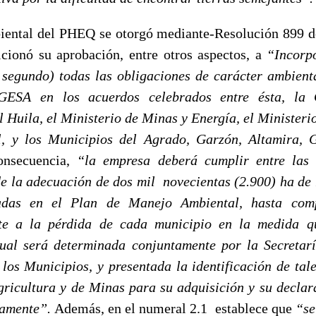
iental del PHEQ se otorgó mediante-Resolución 899 d
cionó su aprobación, entre otros aspectos, a
“Incorp
 segundo) todas las obligaciones de carácter ambient
ESA en los acuerdos celebrados entre ésta, la 
 Huila, el Ministerio de Minas y Energía, el Ministerio
l, y los Municipios del Agrado, Garzón, Altamira, G
secuencia,
“la empresa deberá cumplir entre las 
de la adecuación de dos mil novecientas (2.900) ha de 
adas en el Plan de Manejo Ambiental, hasta comp
te a la pérdida de cada municipio en la medida q
ual será determinada conjuntamente por la Secretar
los Municipios, y presentada la identificación de tale
gricultura y de Minas para su adquisición y su declara
vamente”.
Además, en el numeral 2.1 establece que
“se