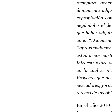
reemplazo gener
únicamente adqui
expropiación con
negándoles el de
que haber adquir
en el “Documento
“aproximadament
estudio por par
infraestructura 
en la cual se in
Proyecto que no 
pescadores, jorna
tercero de las o
En el año 2010