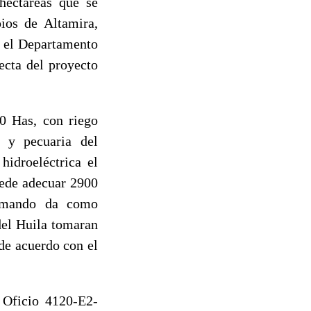
hectáreas que se
pios de Altamira,
n el Departamento
recta del proyecto
0 Has, con riego
a y pecuaria del
idroeléctrica el
uede adecuar 2900
sumando da como
del Huila tomaran
de acuerdo con el
 Oficio 4120-E2-