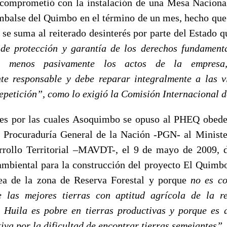
 comprometió con la instalación de una Mesa Nacion
balse del Quimbo en el término de un mes, hecho que 
se suma al reiterado desinterés por parte del Estado q
de protección y garantía de los derechos fundamenta
o menos pasivamente los actos de la empresa
te responsable y debe reparar integralmente a las v
epetición”, como lo exigió la Comisión Internacional d
es por las cuales Asoquimbo se opuso al PHEQ obedec
 Procuraduría General de la Nación -PGN- al Minist
rrollo Territorial –MAVDT-, el 9 de mayo de 2009, d
 ambiental para la construcción del proyecto El Quimb
rea de la zona de Reserva Forestal y porque
no es co
 las mejores tierras con aptitud agrícola de la r
 Huila es pobre en tierras productivas y porque es dif
iva por la dificultad de encontrar tierras semejantes”.