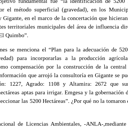
jetivo fundamental fue “la identificación de 5200 
or el método superficial (gravedad), en los Munici
 Gigante, en el marco de la concertación que hiciera
tes territoriales municipales del área de influencia di
 El Quimbo”.
ones se menciona el “Plan para la adecuación de 520
avedad) para incorporarlas a la producción agrícol
mo compensación por la construcción de la central h
formación que arrojó la consultoría en Gigante se p
zón: 1227, Agrado: 1108 y Altamira: 2672 que 
hectáreas aptas para irrigar. Emgesa y la gobernación 
eleccionar las 5200 Hectáreas”. ¿Por qué no la tomaron 
cional de Licencias Ambientales, -ANLA-,mediante