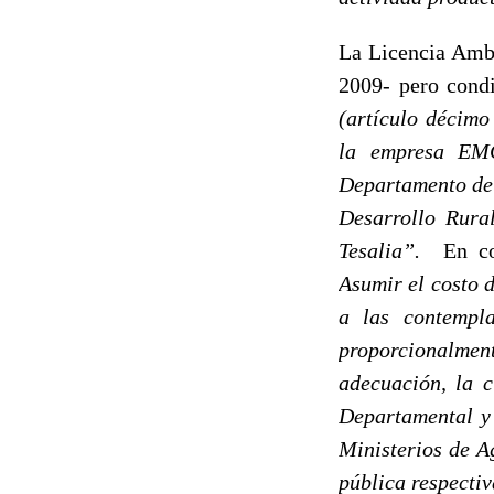
La Licencia Amb
2009- pero condi
(artículo décimo
la empresa EMG
Departamento del
Desarrollo Rura
Tesalia”.
En con
Asumir el costo 
a las contempl
proporcionalmen
adecuación, la c
Departamental y 
Ministerios de A
pública respecti