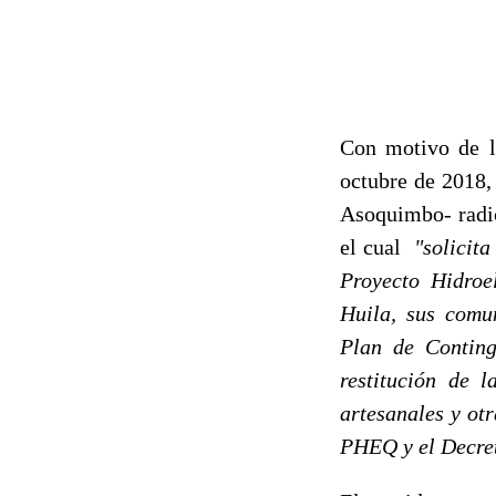
Con motivo de la
octubre de 2018,
Asoquimbo- rad
el cual
"solicit
Proyecto Hidroe
Huila, sus comun
Plan de Conting
restitución de l
artesanales y ot
PHEQ y el Decret