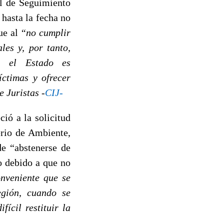
al de Seguimiento
hasta la fecha no
ue al
“no cumplir
les y, por tanto,
, el Estado es
íctimas y ofrecer
e Juristas -
CIJ-
ió a la solicitud
erio de Ambiente,
e “abstenerse de
o debido a que no
nveniente que se
egión, cuando se
ícil restituir la