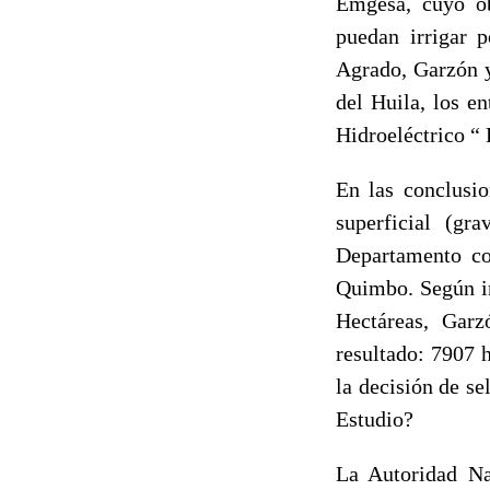
Emgesa, cuyo ob
puedan irrigar p
Agrado, Garzón y
del Huila, los en
Hidroeléctrico “
En las conclusi
superficial (gr
Departamento co
Quimbo. Según in
Hectáreas, Gar
resultado: 7907 
la decisión de s
Estudio?
La Autoridad Na