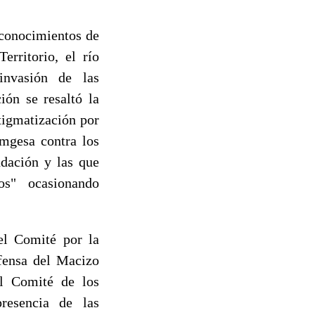
econocimientos de
erritorio, el río
invasión de las
ión se resaltó la
tigmatización por
Emgesa contra los
dación y las que
os" ocasionando
el Comité por la
efensa del Macizo
el Comité de los
resencia de las