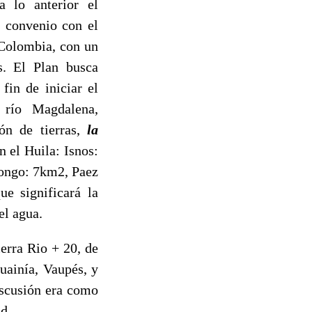
 lo anterior el
 convenio con el
 Colombia, con un
s. El Plan busca
fin de iniciar el
 río Magdalena,
ión de tierras,
la
 el Huila: Isnos:
congo: 7km2, Paez
 significará la
el agua.
erra Rio + 20, de
uainía, Vaupés, y
iscusión era como
d.