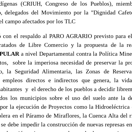
dígenas (CRIUH, Congreso de los Pueblos), miemb
o, delegados del Movimiento por la "Dignidad Cafete
el campo afectados por los TLC
ó con el respaldo al PARO AGRARIO previsto para el
ratados de Libre Comercio y la propuesta de la re
OPULAR
a nivel Departamental contra la Política Mine
os, sobre la imperiosa necesidad de preservar la pr
o, la Seguridad Alimentaria, las Zonas de Reserv
s empleos directos e indirectos que genera, la vida
habitantes y el derecho de los pueblos a decidir librem
os los municipios sobre el uso del suelo ante la d
or la ejecución de Proyectos como la Hidroeléctrica
olera en el Páramo de Miraflores, la Cuenca Alta del r
 se debe impedir la construcción de nuevas represas en 