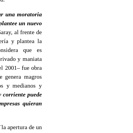
ar una moratoria
 plantee un nuevo
ray, al frente de
ería y plantea la
nsidera que es
privado y maniata
el 2001– fue obra
ue genera magros
ños y medianos y
 corriente puede
empresas quieran
¨la apertura de un