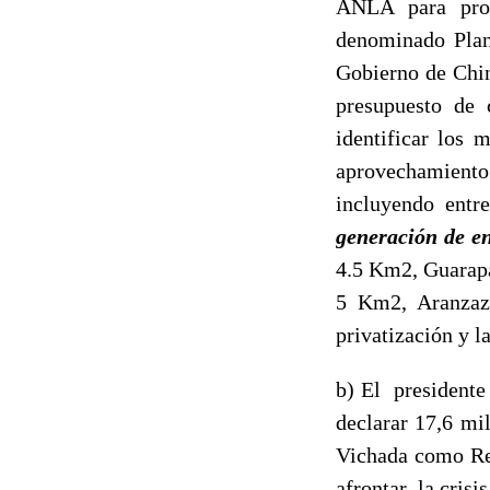
ANLA para proy
denominado Plan
Gobierno de Chin
presupuesto de 
identificar los 
aprovechamient
incluyendo entr
generación de e
4.5 Km2, Guarapa
5 Km2, Aranzaz
privatización y l
b) El presidente
declarar 17,6 mi
Vichada como Res
afrontar la crisi