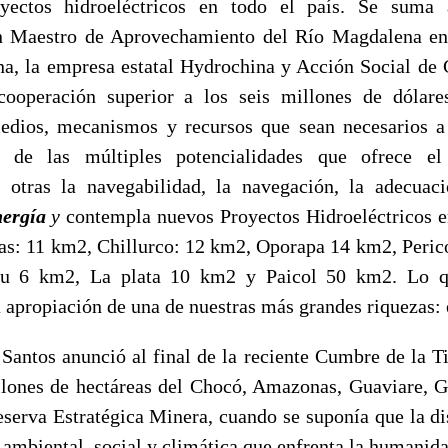
ectos hidroeléctricos en todo el país. Se suma a
 Maestro de Aprovechamiento del Río Magdalena en
a, la empresa estatal Hydrochina y Acción Social de
cooperación superior a los seis millones de dólare
medios, mecanismos y recursos que sean necesarios a 
o de las múltiples potencialidades que ofrece el
e otras la navegabilidad, la navegación, la adecuac
nergía
y
contempla nuevos Proyectos Hidroeléctricos en
s: 11 km2, Chillurco: 12 km2, Oporapa 14 km2, Peri
u 6 km2, La plata 10 km2 y Paicol 50 km2. Lo que
a apropiación de una de nuestras más grandes riquezas: 
 Santos anunció al final de la reciente Cumbre de la Ti
llones de hectáreas del Chocó, Amazonas, Guaviare, G
erva Estratégica Minera, cuando se suponía que la d
s ambiental, social y climática que enfrenta la humanida