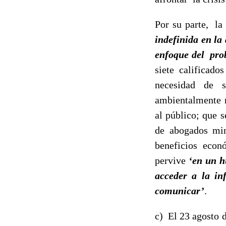
Por su parte, la
indefinida en la
enfoque del pr
siete calificado
necesidad de 
ambientalmente n
al público; que 
de abogados min
beneficios econ
pervive
‘en un h
acceder a la in
comunicar’
.
c) El 23 agosto d