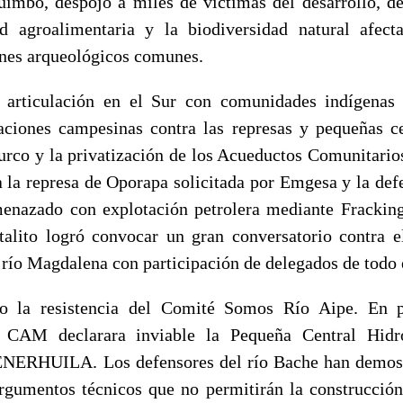
uimbo, despojó a miles de víctimas del desarrollo, des
ad agroalimentaria y la biodiversidad natural afect
ienes arqueológicos comunes.
 articulación en el Sur con comunidades indígena
aciones campesinas contra las represas y pequeñas ce
urco y la privatización de los Acueductos Comunitarios.
a la represa de Oporapa solicitada por Emgesa y la defe
enazado con explotación petrolera mediante Frackin
alito logró convocar un gran conversatorio contra 
 río Magdalena con participación de delegados de todo 
o la resistencia del Comité Somos Río Aipe. En p
 CAM declarara inviable la Pequeña Central Hidr
GENERHUILA. Los defensores del río Bache han demost
rgumentos técnicos que no permitirán la construcci