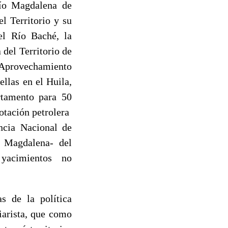
ío Magdalena de
l Territorio y su
el Río Baché, la
del Territorio de
provechamiento
llas en el Huila,
rtamento para 50
lotación petrolera
ncia Nacional de
l Magdalena- del
 yacimientos no
s de la política
iarista, que como