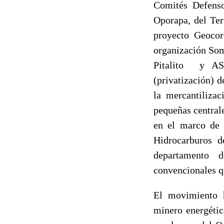
Comités Defens
Oporapa, del Ter
proyecto Geocor
organización Som
Pitalito y AS
(privatización) 
la mercantiliza
pequeñas centrale
en el marco de 
Hidrocarburos d
departamento d
convencionales q
El movimiento h
minero energétic