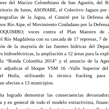
ores del Macizo Colombiano de San Agustín, del R
ritorio de Isnos, ASONARE, el Colectivo Jaguos por e
eografías de la Jagua, el Comité por la Defensa d
os Río Aipe, el Movimiento Ciudadano por la Defensa 
OQUIMBO; voces contra el Plan Maestro de A
del Río Magdalena con su cascada de 17 represas, 7 de e
ción de la mayoría de las fuentes hídricas del Depa
s hidroeléctricas, la ampliación a 12 áreas para la exp
la “Ronda Colombia 2014” y el anuncio de la Age
e adjudicar el bloque VSM 16 -Valle Superior de
el Huila, utilizando la técnica fracking para
ue afectan a 13 municipios.
a logrado demostrar las consecuencias devastadora
a y en general de todo el modelo extractivista, financ